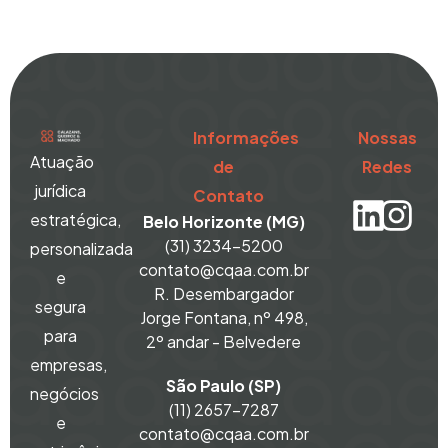
Informações
Nossas
Atuação
de
Redes
jurídica
Contato
estratégica,
Belo Horizonte (MG)
(31) 3234-5200
personalizada
contato@cqaa.com.br
e
R. Desembargador
segura
Jorge Fontana, nº 498,
para
2º andar - Belvedere
empresas,
São Paulo (SP)
negócios
(11) 2657-7287
e
contato@cqaa.com.br