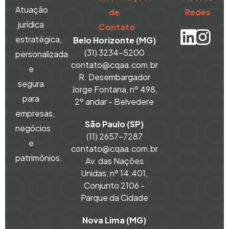
Atuação
de
Redes
jurídica
Contato
estratégica,
Belo Horizonte (MG)
(31) 3234-5200
personalizada
contato@cqaa.com.br
e
R. Desembargador
segura
Jorge Fontana, nº 498,
para
2º andar - Belvedere
empresas,
São Paulo (SP)
negócios
(11) 2657-7287
e
contato@cqaa.com.br
patrimônios.
Av. das Nações
Unidas, nº 14.401,
Conjunto 2106 -
Parque da Cidade
Nova Lima (MG)