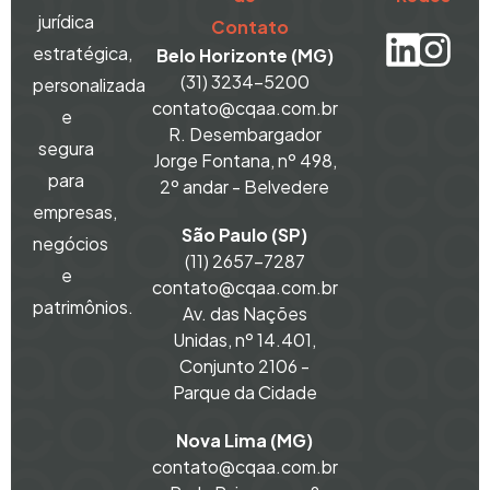
jurídica
Contato
estratégica,
Belo Horizonte (MG)
(31) 3234-5200
personalizada
contato@cqaa.com.br
e
R. Desembargador
segura
Jorge Fontana, nº 498,
para
2º andar - Belvedere
empresas,
São Paulo (SP)
negócios
(11) 2657-7287
e
contato@cqaa.com.br
patrimônios.
Av. das Nações
Unidas, nº 14.401,
Conjunto 2106 -
Parque da Cidade
Nova Lima (MG)
contato@cqaa.com.br