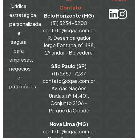
jurídica
Contato
estratégica,
Belo Horizonte (MG)
(31) 3234-5200
personalizada
contato@cqaa.com.br
e
R. Desembargador
segura
Jorge Fontana, nº 498,
para
2º andar - Belvedere
empresas,
São Paulo (SP)
negócios
(11) 2657-7287
e
contato@cqaa.com.br
patrimônios.
Av. das Nações
Unidas, nº 14.401,
Conjunto 2106 -
Parque da Cidade
Nova Lima (MG)
contato@cqaa.com.br