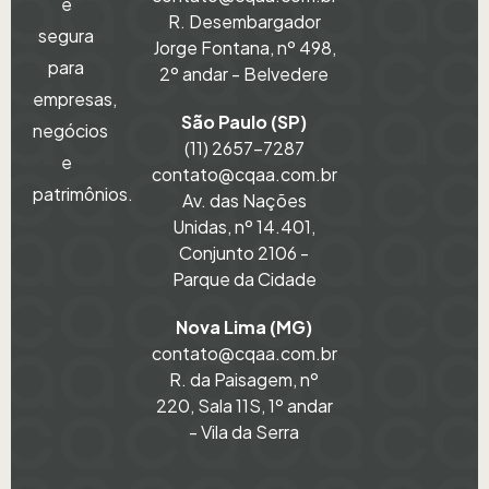
e
R. Desembargador
segura
Jorge Fontana, nº 498,
para
2º andar - Belvedere
empresas,
São Paulo (SP)
negócios
(11) 2657-7287
e
contato@cqaa.com.br
patrimônios.
Av. das Nações
Unidas, nº 14.401,
Conjunto 2106 -
Parque da Cidade
Nova Lima (MG)
contato@cqaa.com.br
R. da Paisagem, nº
220, Sala 11S, 1º andar
- Vila da Serra