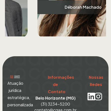
Déborah Machado
Informações
Nossas
Atuação
de
Redes
jurídica
Contato
estratégica,
Belo Horizonte (MG)
(31) 3234-5200
personalizada
contato@cqaa.com.br