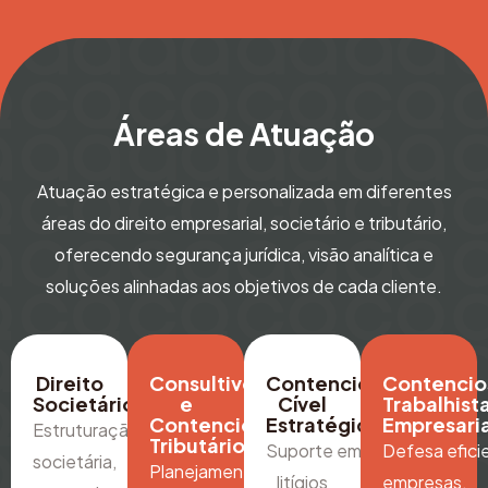
Áreas de Atuação
Atuação estratégica e personalizada em diferentes
áreas do direito empresarial, societário e tributário,
oferecendo segurança jurídica, visão analítica e
soluções alinhadas aos objetivos de cada cliente.
Direito
Consultivo
Contencioso
Contencio
Societário
e
Cível
Trabalhist
Contencioso
Estratégico
Empresaria
Estruturação
Tributário
Suporte em
Defesa efici
societária,
Planejamento
litígios
empresas,